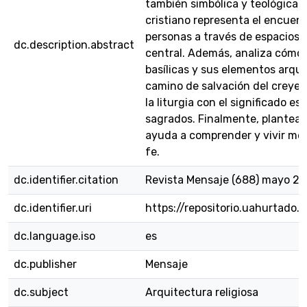
también simbólica y teológica.
cristiano representa el encuent
personas a través de espacios c
dc.description.abstract
central. Además, analiza cómo 
basílicas y sus elementos arqui
camino de salvación del creyent
la liturgia con el significado es
sagrados. Finalmente, plantea q
ayuda a comprender y vivir mejo
fe.
dc.identifier.citation
Revista Mensaje (688) mayo 20
dc.identifier.uri
https://repositorio.uahurtado
dc.language.iso
es
dc.publisher
Mensaje
dc.subject
Arquitectura religiosa