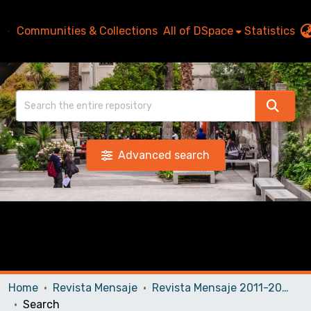
Communities & Collections
All of DSpace
Statistics
Advanced search
Home
Revista Mensaje
Revista Mensaje 2011-2020
Search