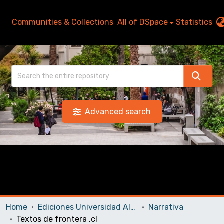
Communities & Collections
All of DSpace
Statistics
Advanced search
Home
Ediciones Universidad Alberto Hurtado
Narrativa
Textos de frontera .cl