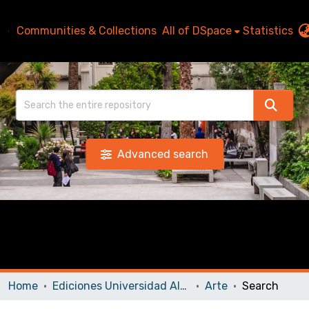
Communities & Collections
All of DSpace
Statistics
Advanced search
Home
Ediciones Universidad Alberto Hurtado
Arte
Search