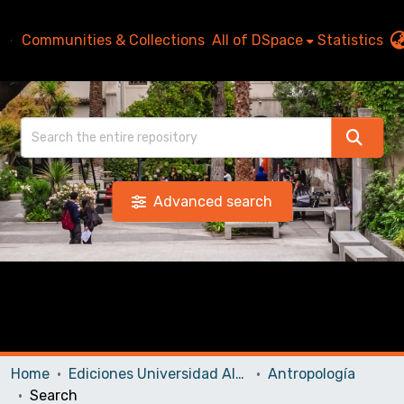
Communities & Collections
All of DSpace
Statistics
Advanced search
Home
Ediciones Universidad Alberto Hurtado
Antropología
Search