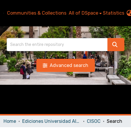
Communities & Collections
All of DSpace
Statistics
Advanced search
Home
Ediciones Universidad Alberto Hurtado
CISOC
Search